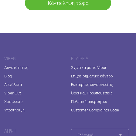
Κάντε λήψη τώρα
VIBER
ΕΤΑΙΡΕΊΑ
Δυνατότητες
Σχετικά με το Viber
Blog
Επιχειρηματικό κέντρο
Ασφάλεια
Ευκαιρίες συνεργασίας
Viber Out
Όροι και Προϋποθέσεις
Χρεώσεις
Πολιτική απορρήτου
Υποστήριξη
Customer Complaints Code
ΛΉΨΗ
Ελληνικά