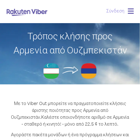
Σύνδεση
Togg
navig
Τρόπος κλήσης προς
Αρμενία από Ουζμπεκιστάν
Με το Viber Out μπορείτε να πραγματοποιείτε κλήσεις
άριστης ποιότητας προς Αρμενία από
Ουζμπεκιστάν.
Καλέστε οποιονδήποτε αριθμό σε Αρμενία
- σταθερό ή κινητό! - μόνο από 22.5 ¢ το λεπτό.
Αγοράστε πακέτα μονάδων ή ένα πρόγραμμα κλήσεων και