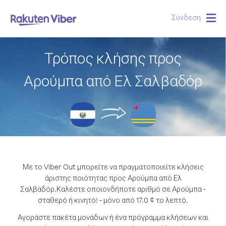
Σύνδεση
Togg
navig
Τρόπος κλήσης προς
Αρούμπα από Ελ Σαλβαδόρ
Με το Viber Out μπορείτε να πραγματοποιείτε κλήσεις
άριστης ποιότητας προς Αρούμπα από Ελ
Σαλβαδόρ.
Καλέστε οποιονδήποτε αριθμό σε Αρούμπα -
σταθερό ή κινητό! - μόνο από 17.0 ¢ το λεπτό.
Αγοράστε πακέτα μονάδων ή ένα πρόγραμμα κλήσεων και