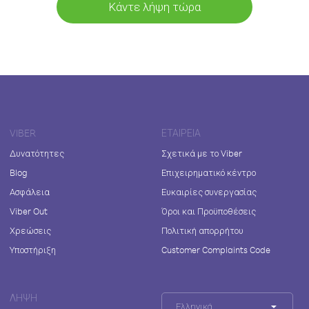
Κάντε λήψη τώρα
VIBER
ΕΤΑΙΡΕΊΑ
Δυνατότητες
Σχετικά με το Viber
Blog
Επιχειρηματικό κέντρο
Ασφάλεια
Ευκαιρίες συνεργασίας
Viber Out
Όροι και Προϋποθέσεις
Χρεώσεις
Πολιτική απορρήτου
Υποστήριξη
Customer Complaints Code
ΛΉΨΗ
Ελληνικά