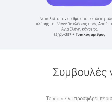
Να καλείτε τον αριθμό από το πληκτρολ
κλήσης του Viber.
Για κλήσεις προς Αρούμ
Αγία Ελένη, κάντε τα
εξής:
+
+
297
Τοπικός αριθμός
Συμβουλές γ
Το Viber Out προσφέρει περι