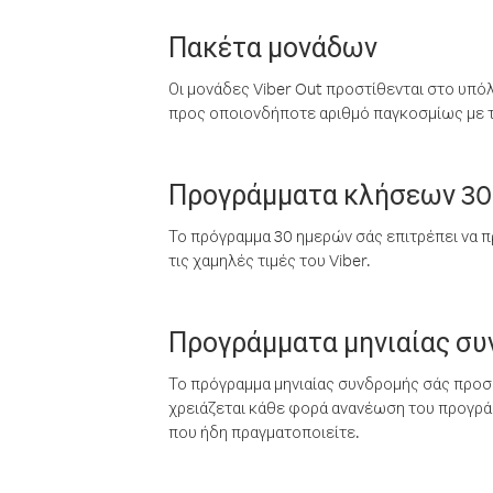
Πακέτα μονάδων
Οι μονάδες Viber Out προστίθενται στο υπό
προς οποιονδήποτε αριθμό παγκοσμίως με τι
Προγράμματα κλήσεων 30
Το πρόγραμμα 30 ημερών σάς επιτρέπει να π
τις χαμηλές τιμές του Viber.
Προγράμματα μηνιαίας σ
Το πρόγραμμα μηνιαίας συνδρομής σάς προσφ
χρειάζεται κάθε φορά ανανέωση του προγράμ
που ήδη πραγματοποιείτε.