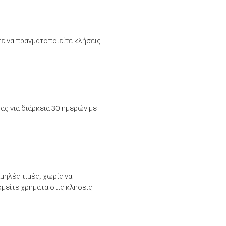
τε να πραγματοποιείτε κλήσεις
ας για διάρκεια 30 ημερών με
μηλές τιμές, χωρίς να
μείτε χρήματα στις κλήσεις