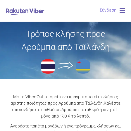
Σύνδεση
Togg
navig
Τρόπος κλήσης προς
Αρούμπα από Ταϊλάνδη
Με το Viber Out μπορείτε να πραγματοποιείτε κλήσεις
άριστης ποιότητας προς Αρούμπα από Ταϊλάνδη.
Καλέστε
οποιονδήποτε αριθμό σε Αρούμπα - σταθερό ή κινητό! -
μόνο από 17.0 ¢ το λεπτό.
Αγοράστε πακέτα μονάδων ή ένα πρόγραμμα κλήσεων και