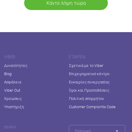
Κάντε λήψη τώρα
VIBER
ΕΤΑΙΡΕΊΑ
Δυνατότητες
Σχετικά με το Viber
Blog
Επιχειρηματικό κέντρο
Ασφάλεια
Ευκαιρίες συνεργασίας
Viber Out
Όροι και Προϋποθέσεις
Χρεώσεις
Πολιτική απορρήτου
Υποστήριξη
Customer Complaints Code
ΛΉΨΗ
Ελληνικά