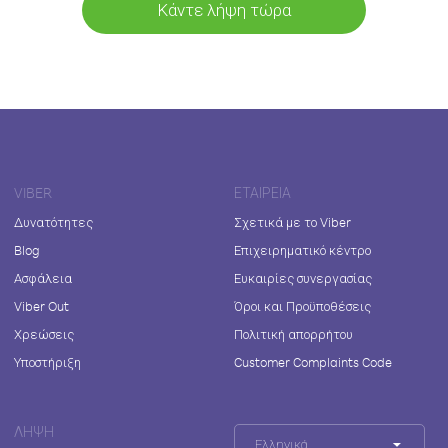
Κάντε λήψη τώρα
VIBER
ΕΤΑΙΡΕΊΑ
Δυνατότητες
Σχετικά με το Viber
Blog
Επιχειρηματικό κέντρο
Ασφάλεια
Ευκαιρίες συνεργασίας
Viber Out
Όροι και Προϋποθέσεις
Χρεώσεις
Πολιτική απορρήτου
Υποστήριξη
Customer Complaints Code
ΛΉΨΗ
Ελληνικά