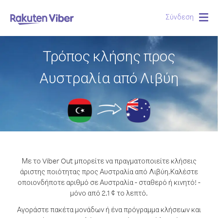
Σύνδεση
Togg
navig
Τρόπος κλήσης προς
Αυστραλία από Λιβύη
Με το Viber Out μπορείτε να πραγματοποιείτε κλήσεις
άριστης ποιότητας προς Αυστραλία από Λιβύη.
Καλέστε
οποιονδήποτε αριθμό σε Αυστραλία - σταθερό ή κινητό! -
μόνο από 2.1 ¢ το λεπτό.
Αγοράστε πακέτα μονάδων ή ένα πρόγραμμα κλήσεων και