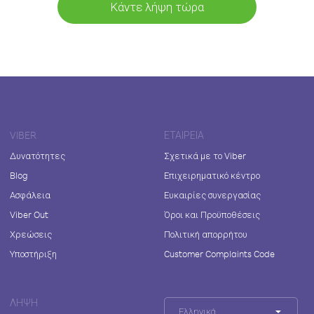
Κάντε λήψη τώρα
VIBER
ΕΤΑΙΡΕΊΑ
Δυνατότητες
Σχετικά με το Viber
Blog
Επιχειρηματικό κέντρο
Ασφάλεια
Ευκαιρίες συνεργασίας
Viber Out
Όροι και Προϋποθέσεις
Χρεώσεις
Πολιτική απορρήτου
Υποστήριξη
Customer Complaints Code
ΛΉΨΗ
Ελληνικά