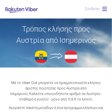
Σύνδεση
Togg
navig
Τρόπος κλήσης προς
Αυστρία από Ισημερινός
Με το Viber Out μπορείτε να πραγματοποιείτε κλήσεις
άριστης ποιότητας προς Αυστρία από
Ισημερινός.
Καλέστε οποιονδήποτε αριθμό σε Αυστρία -
σταθερό ή κινητό! - μόνο από 11.5 ¢ το λεπτό.
Αγοράστε πακέτα μονάδων ή ένα πρόγραμμα κλήσεων και