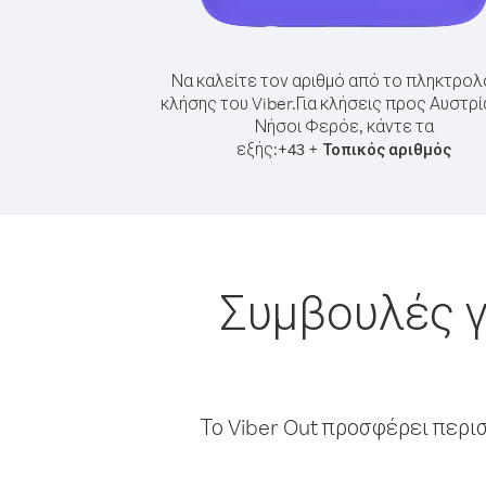
Να καλείτε τον αριθμό από το πληκτρολ
κλήσης του Viber.
Για κλήσεις προς Αυστρί
Νήσοι Φερόε, κάντε τα
εξής:
+
+
43
Τοπικός αριθμός
Συμβουλές γ
Το Viber Out προσφέρει περι