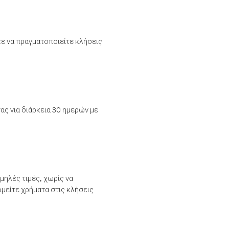
τε να πραγματοποιείτε κλήσεις
ας για διάρκεια 30 ημερών με
μηλές τιμές, χωρίς να
μείτε χρήματα στις κλήσεις