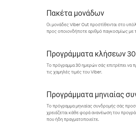
Πακέτα μονάδων
Οι μονάδες Viber Out προστίθενται στο υπό
προς οποιονδήποτε αριθμό παγκοσμίως με τι
Προγράμματα κλήσεων 30
Το πρόγραμμα 30 ημερών σάς επιτρέπει να π
τις χαμηλές τιμές του Viber.
Προγράμματα μηνιαίας σ
Το πρόγραμμα μηνιαίας συνδρομής σάς προσφ
χρειάζεται κάθε φορά ανανέωση του προγράμ
που ήδη πραγματοποιείτε.