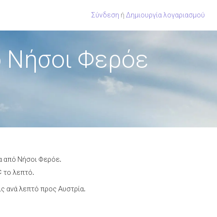
Σύνδεση
ή
Δημιουργία λογαριασμού
ό Νήσοι Φερόε
α από Νήσοι Φερόε.
¢ το λεπτό.
ς ανά λεπτό προς Αυστρία.