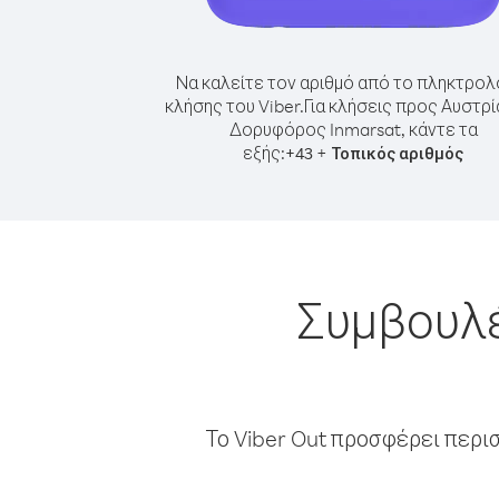
Να καλείτε τον αριθμό από το πληκτρολ
κλήσης του Viber.
Για κλήσεις προς Αυστρί
Δορυφόρος Inmarsat, κάντε τα
εξής:
+
+
43
Τοπικός αριθμός
Συμβουλέ
Το Viber Out προσφέρει περι