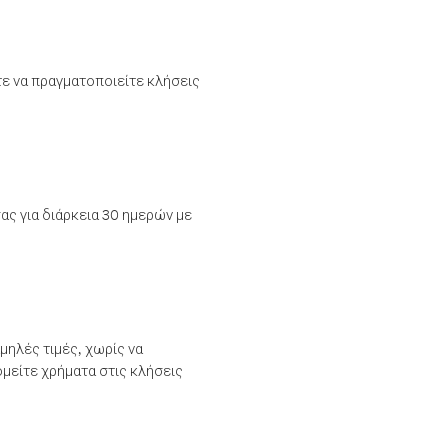
τε να πραγματοποιείτε κλήσεις
ας για διάρκεια 30 ημερών με
μηλές τιμές, χωρίς να
μείτε χρήματα στις κλήσεις