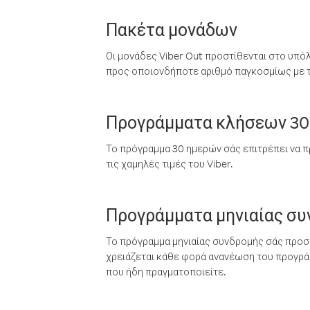
Πακέτα μονάδων
Οι μονάδες Viber Out προστίθενται στο υπό
προς οποιονδήποτε αριθμό παγκοσμίως με τι
Προγράμματα κλήσεων 30
Το πρόγραμμα 30 ημερών σάς επιτρέπει να π
τις χαμηλές τιμές του Viber.
Προγράμματα μηνιαίας σ
Το πρόγραμμα μηνιαίας συνδρομής σάς προσφ
χρειάζεται κάθε φορά ανανέωση του προγράμ
που ήδη πραγματοποιείτε.