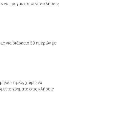
τε να πραγματοποιείτε κλήσεις
ας για διάρκεια 30 ημερών με
μηλές τιμές, χωρίς να
μείτε χρήματα στις κλήσεις