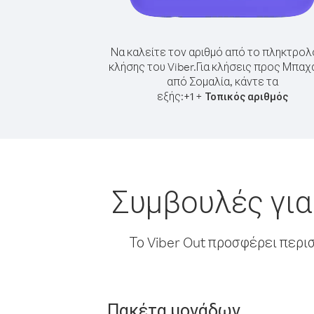
Να καλείτε τον αριθμό από το πληκτρολ
κλήσης του Viber.
Για κλήσεις προς Μπαχ
από Σομαλία, κάντε τα
εξής:
+
+
1
Τοπικός αριθμός
Συμβουλές για
Το Viber Out προσφέρει περι
Πακέτα μονάδων