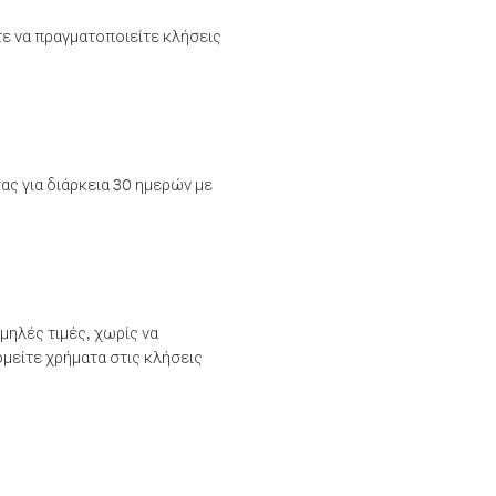
τε να πραγματοποιείτε κλήσεις
ας για διάρκεια 30 ημερών με
μηλές τιμές, χωρίς να
μείτε χρήματα στις κλήσεις