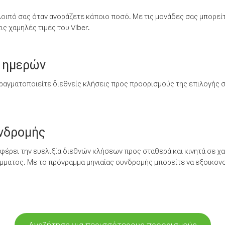
λοιπό σας όταν αγοράζετε κάποιο ποσό. Με τις μονάδες σας μπορεί
ς χαμηλές τιμές του Viber.
 ημερών
ραγματοποιείτε διεθνείς κλήσεις προς προορισμούς της επιλογής σ
υνδρομής
έρει την ευελιξία διεθνών κλήσεων προς σταθερά και κινητά σε χα
ματος. Με το πρόγραμμα μηνιαίας συνδρομής μπορείτε να εξοικονο
Αναζήτηση για περισσότερους προορισμούς