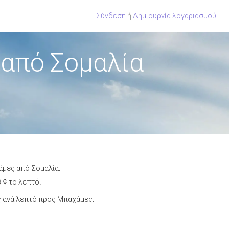
Σύνδεση
ή
Δημιουργία λογαριασμού
από Σομαλία
άμες από Σομαλία.
 ¢ το λεπτό.
ς ανά λεπτό προς Μπαχάμες.