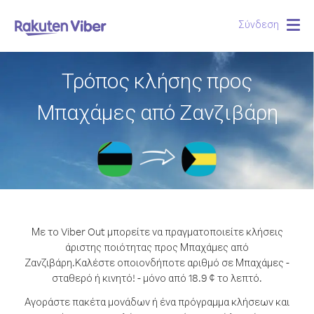
Σύνδεση
Togg
navig
Τρόπος κλήσης προς
Μπαχάμες από Ζανζιβάρη
Με το Viber Out μπορείτε να πραγματοποιείτε κλήσεις
άριστης ποιότητας προς Μπαχάμες από
Ζανζιβάρη.
Καλέστε οποιονδήποτε αριθμό σε Μπαχάμες -
σταθερό ή κινητό! - μόνο από 18.9 ¢ το λεπτό.
Αγοράστε πακέτα μονάδων ή ένα πρόγραμμα κλήσεων και