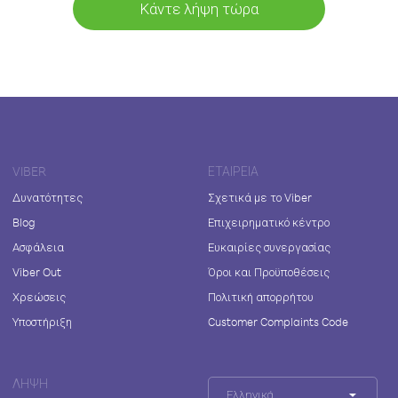
Κάντε λήψη τώρα
VIBER
ΕΤΑΙΡΕΊΑ
Δυνατότητες
Σχετικά με το Viber
Blog
Επιχειρηματικό κέντρο
Ασφάλεια
Ευκαιρίες συνεργασίας
Viber Out
Όροι και Προϋποθέσεις
Χρεώσεις
Πολιτική απορρήτου
Υποστήριξη
Customer Complaints Code
ΛΉΨΗ
Ελληνικά