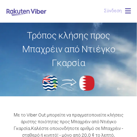
Σύνδεση
Togg
navig
Τρόπος κλήσης προς
Μπαχρέιν από Ντιέγκο
Γκαρσία
Με το Viber Out μπορείτε να πραγματοποιείτε κλήσεις
άριστης ποιότητας προς Μπαχρέιν από Ντιέγκο
Γκαρσία.
Καλέστε οποιονδήποτε αριθμό σε Μπαχρέιν -
σταθερό ή κινητό! - μόνο από 20.0 ¢ το λεπτό.