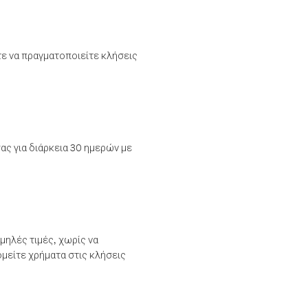
τε να πραγματοποιείτε κλήσεις
ας για διάρκεια 30 ημερών με
μηλές τιμές, χωρίς να
μείτε χρήματα στις κλήσεις