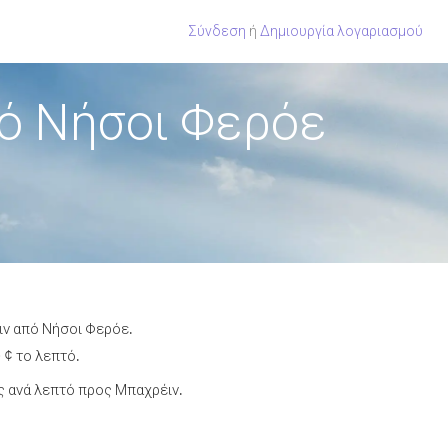
Σύνδεση
ή
Δημιουργία λογαριασμού
ό Νήσοι Φερόε
ιν από Νήσοι Φερόε.
 ¢ το λεπτό.
 ανά λεπτό προς Μπαχρέιν.