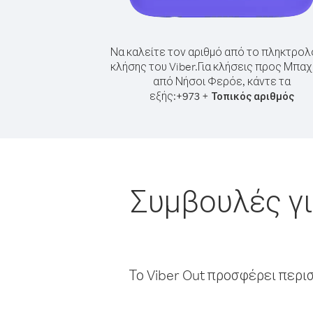
Να καλείτε τον αριθμό από το πληκτρολ
κλήσης του Viber.
Για κλήσεις προς Μπαχ
από Νήσοι Φερόε, κάντε τα
εξής:
+
+
973
Τοπικός αριθμός
Συμβουλές γι
Το Viber Out προσφέρει περι