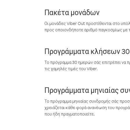
Πακέτα μονάδων
Οι μονάδες Viber Out προστίθενται στο υπό
προς οποιονδήποτε αριθμό παγκοσμίως με τι
Προγράμματα κλήσεων 30
Το πρόγραμμα 30 ημερών σάς επιτρέπει να π
τις χαμηλές τιμές του Viber.
Προγράμματα μηνιαίας σ
Το πρόγραμμα μηνιαίας συνδρομής σάς προσφ
χρειάζεται κάθε φορά ανανέωση του προγράμ
που ήδη πραγματοποιείτε.