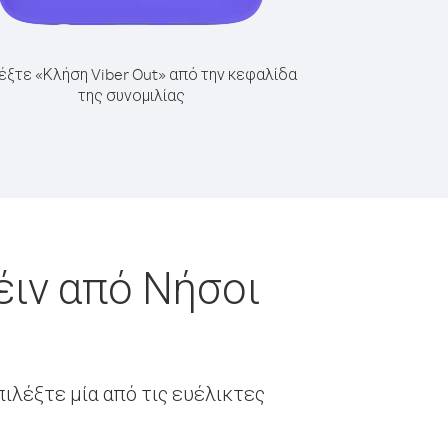
έξτε «Κλήση Viber Out» από την κεφαλίδα
της συνομιλίας
έιν από Νήσοι
ιλέξτε μία από τις ευέλικτες