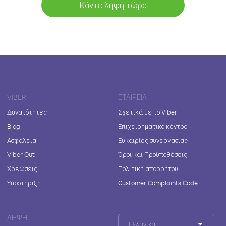
Κάντε λήψη τώρα
VIBER
ΕΤΑΙΡΕΊΑ
Δυνατότητες
Σχετικά με το Viber
Blog
Επιχειρηματικό κέντρο
Ασφάλεια
Ευκαιρίες συνεργασίας
Viber Out
Όροι και Προϋποθέσεις
Χρεώσεις
Πολιτική απορρήτου
Υποστήριξη
Customer Complaints Code
ΛΉΨΗ
Ελληνικά