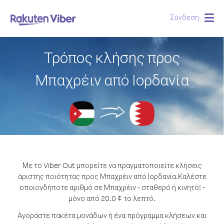
Σύνδεση
Togg
navig
Τρόπος κλήσης προς
Μπαχρέιν από Ιορδανία
Με το Viber Out μπορείτε να πραγματοποιείτε κλήσεις
άριστης ποιότητας προς Μπαχρέιν από Ιορδανία.
Καλέστε
οποιονδήποτε αριθμό σε Μπαχρέιν - σταθερό ή κινητό! -
μόνο από 20.0 ¢ το λεπτό.
Αγοράστε πακέτα μονάδων ή ένα πρόγραμμα κλήσεων και