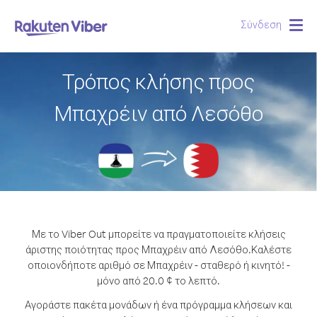
Σύνδεση
Togg
navig
Τρόπος κλήσης προς
Μπαχρέιν από Λεσόθο
Με το Viber Out μπορείτε να πραγματοποιείτε κλήσεις
άριστης ποιότητας προς Μπαχρέιν από Λεσόθο.
Καλέστε
οποιονδήποτε αριθμό σε Μπαχρέιν - σταθερό ή κινητό! -
μόνο από 20.0 ¢ το λεπτό.
Αγοράστε πακέτα μονάδων ή ένα πρόγραμμα κλήσεων και