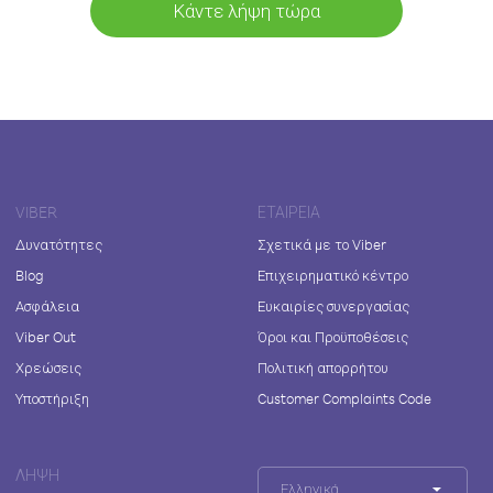
Κάντε λήψη τώρα
VIBER
ΕΤΑΙΡΕΊΑ
Δυνατότητες
Σχετικά με το Viber
Blog
Επιχειρηματικό κέντρο
Ασφάλεια
Ευκαιρίες συνεργασίας
Viber Out
Όροι και Προϋποθέσεις
Χρεώσεις
Πολιτική απορρήτου
Υποστήριξη
Customer Complaints Code
ΛΉΨΗ
Ελληνικά