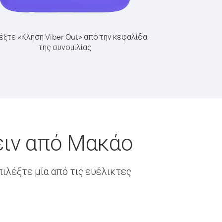
έξτε «Κλήση Viber Out» από την κεφαλίδα
της συνομιλίας
έιν από Μακάο
ιλέξτε μία από τις ευέλικτες