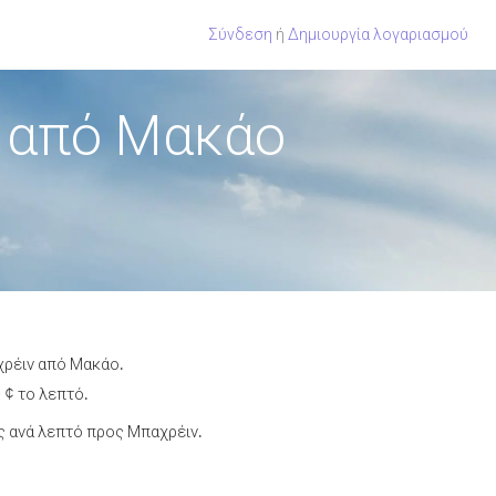
Σύνδεση
ή
Δημιουργία λογαριασμού
 από Μακάο
χρέιν από Μακάο.
 ¢ το λεπτό.
 ανά λεπτό προς Μπαχρέιν.