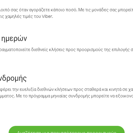
λοιπό σας όταν αγοράζετε κάποιο ποσό. Με τις μονάδες σας μπορεί
ς χαμηλές τιμές του Viber.
 ημερών
ραγματοποιείτε διεθνείς κλήσεις προς προορισμούς της επιλογής σ
υνδρομής
έρει την ευελιξία διεθνών κλήσεων προς σταθερά και κινητά σε χα
ματος. Με το πρόγραμμα μηνιαίας συνδρομής μπορείτε να εξοικονο
Αναζήτηση για περισσότερους προορισμούς