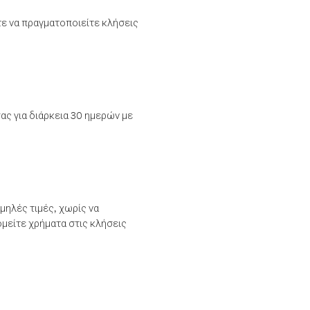
τε να πραγματοποιείτε κλήσεις
ας για διάρκεια 30 ημερών με
μηλές τιμές, χωρίς να
μείτε χρήματα στις κλήσεις