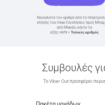
Να καλείτε τον αριθμό από το πληκτρολ
κλήσης του Viber.
Για κλήσεις προς Μπαχ
από Μακάο, κάντε τα
εξής:
+
+
973
Τοπικός αριθμός
Συμβουλές γι
Το Viber Out προσφέρει περι
Πακέτα μονάδων