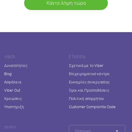
Κάντε λήψη τώρα
VIBER
ΕΤΑΙΡΕΊΑ
Δυνατότητες
Σχετικά με το Viber
Blog
Επιχειρηματικό κέντρο
Ασφάλεια
Ευκαιρίες συνεργασίας
Viber Out
Όροι και Προϋποθέσεις
Χρεώσεις
Πολιτική απορρήτου
Υποστήριξη
Customer Complaints Code
ΛΉΨΗ
Ελληνικά