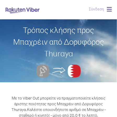
Σύνδεση
Togg
navig
Τρόπος κλήσης προς
Μπαχρέιν από Δορυφόρος
Thuraya
Με το Viber Out μπορείτε να πραγματοποιείτε κλήσεις
άριστης ποιότητας προς Μπαχρέιν από Δορυφόρος
Thuraya.
Καλέστε οποιονδήποτε αριθμό σε Μπαχρέιν -
σταθερό ή κινητό! - μόνο από 20.0 ¢ το λεπτό.