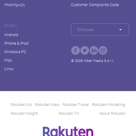
Υποστήριξη
Customer Complaints Code
ΛΉΨΗ
Ελληνικά
Android
iPhone & iPad
Windows PC
Mac
©
2026
Viber Media S.à r.l.
Linux
Rakuten Viki
Rakuten Kobo
Rakuten Travel
Rakuten Marketing
Rakuten Insight
Rakuten TV
About Rakuten