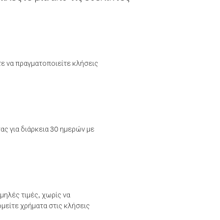
τε να πραγματοποιείτε κλήσεις
ας για διάρκεια 30 ημερών με
μηλές τιμές, χωρίς να
μείτε χρήματα στις κλήσεις