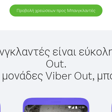
Προβολή χρεώσεων προς Μπανγκλαντές
νγκλαντές είναι εύκολη
Out.
 μονάδες Viber Out, μπ