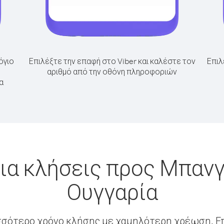
όγιο
Επιλέξτε την επαφή στο Viber και καλέστε τον
Επιλ
αριθμό από την οθόνη πληροφοριών
α
ια κλήσεις προς Μπαν
Ουγγαρία
σσότερο χρόνο κλήσης με χαμηλότερη χρέωση. Επ