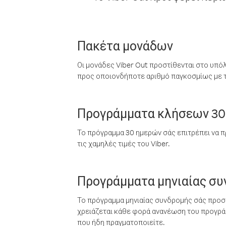
Πακέτα μονάδων
Οι μονάδες Viber Out προστίθενται στο υπό
προς οποιονδήποτε αριθμό παγκοσμίως με τι
Προγράμματα κλήσεων 30
Το πρόγραμμα 30 ημερών σάς επιτρέπει να π
τις χαμηλές τιμές του Viber.
Προγράμματα μηνιαίας σ
Το πρόγραμμα μηνιαίας συνδρομής σάς προσφ
χρειάζεται κάθε φορά ανανέωση του προγράμ
που ήδη πραγματοποιείτε.