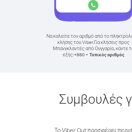
Να καλείτε τον αριθμό από το πληκτρολ
κλήσης του Viber.
Για κλήσεις προς
Μπανγκλαντές από Ουγγαρία, κάντε τ
εξής:
+
+
880
Τοπικός αριθμός
Συμβουλές γ
Το Viber Out προσφέρει περι