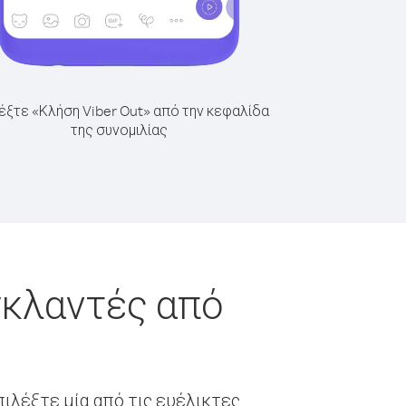
έξτε «Κλήση Viber Out» από την κεφαλίδα
της συνομιλίας
γκλαντές από
ιλέξτε μία από τις ευέλικτες