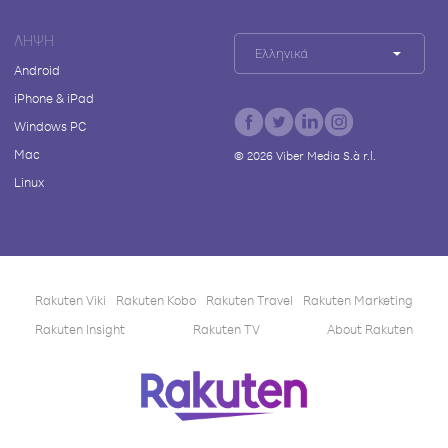
ΛΉΨΗ
Ελληνικά
Android
iPhone & iPad
Windows PC
Mac
©
2026
Viber Media S.à r.l.
Linux
Rakuten Viki
Rakuten Kobo
Rakuten Travel
Rakuten Marketing
Rakuten Insight
Rakuten TV
About Rakuten