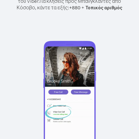
του Viber.
Για κλήσεις προς Μπανγκλαντές από
Κόσοβο, κάντε τα εξής:
+
+
880
Τοπικός αριθμός