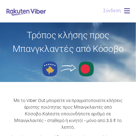
Σύνδεση
Togg
navig
Τρόπος κλήσης προς
Μπανγκλαντές από Κόσοβο
Με το Viber Out μπορείτε να πραγματοποιείτε κλήσεις
άριστης ποιότητας προς Μπανγκλαντές από
Κόσοβο.
Καλέστε οποιονδήποτε αριθμό σε
Μπανγκλαντές - σταθερό ή κινητό! - μόνο από 3.5 ¢ το
λεπτό.