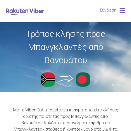
Σύνδεση
Togg
navig
Τρόπος κλήσης προς
Μπανγκλαντές από
Βανουάτου
Με το Viber Out μπορείτε να πραγματοποιείτε κλήσεις
άριστης ποιότητας προς Μπανγκλαντές από
Βανουάτου.
Καλέστε οποιονδήποτε αριθμό σε
Μπανγκλαντές - σταθερό ή κινητό! - μόνο από 3.5 ¢ το