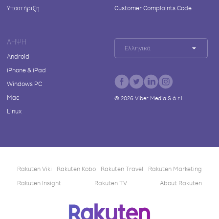
Υποστήριξη
Customer Complaints Code
ΛΉΨΗ
Ελληνικά
Android
iPhone & iPad
Windows PC
Mac
©
2026
Viber Media S.à r.l.
Linux
Rakuten Viki
Rakuten Kobo
Rakuten Travel
Rakuten Marketing
Rakuten Insight
Rakuten TV
About Rakuten