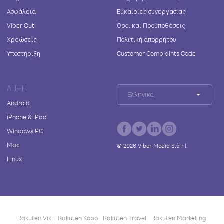
Ασφάλεια
Ευκαιρίες συνεργασίας
Viber Out
Όροι και Προϋποθέσεις
Χρεώσεις
Πολιτική απορρήτου
Υποστήριξη
Customer Complaints Code
ΛΉΨΗ
Ελληνικά
Android
iPhone & iPad
Windows PC
Mac
©
2026
Viber Media S.à r.l.
Linux
Rakuten Viki
Rakuten Kobo
Rakuten Travel
Rakuten Marketing