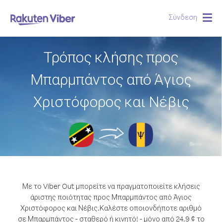
Σύνδεση
Togg
navig
Τρόπος κλήσης προς
Μπαρμπάντος από Άγιος
Χριστόφορος και Νέβις
Με το Viber Out μπορείτε να πραγματοποιείτε κλήσεις
άριστης ποιότητας προς Μπαρμπάντος από Άγιος
Χριστόφορος και Νέβις.
Καλέστε οποιονδήποτε αριθμό
σε Μπαρμπάντος - σταθερό ή κινητό! - μόνο από 24.9 ¢ το