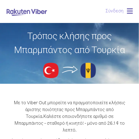
Σύνδεση
Togg
navig
Τρόπος κλήσης προς
Μπαρμπάντος από Τουρκία
Με το Viber Out μπορείτε να πραγματοποιείτε κλήσεις
άριστης ποιότητας προς Μπαρμπάντος από
Τουρκία.
Καλέστε οποιονδήποτε αριθμό σε
Μπαρμπάντος - σταθερό ή κινητό! - μόνο από 26.1 ¢ το
λεπτό.