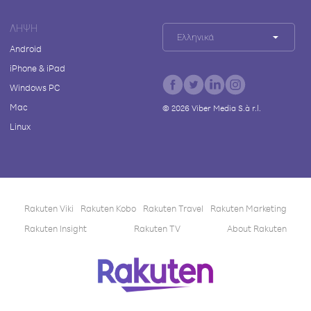
ΛΉΨΗ
Ελληνικά
Android
iPhone & iPad
Windows PC
Mac
©
2026
Viber Media S.à r.l.
Linux
Rakuten Viki
Rakuten Kobo
Rakuten Travel
Rakuten Marketing
Rakuten Insight
Rakuten TV
About Rakuten