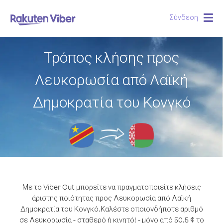
Σύνδεση
Togg
navig
Τρόπος κλήσης προς
Λευκορωσία από Λαϊκή
Δημοκρατία του Κονγκό
Με το Viber Out μπορείτε να πραγματοποιείτε κλήσεις
άριστης ποιότητας προς Λευκορωσία από Λαϊκή
Δημοκρατία του Κονγκό.
Καλέστε οποιονδήποτε αριθμό
σε Λευκορωσία - σταθερό ή κινητό! - μόνο από 50.5 ¢ το