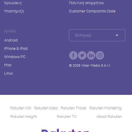
Χρεώσεις
Πολιτική απορρήτου
Υποστήριξη
Customer Complaints Code
ΛΉΨΗ
Ελληνικά
Android
iPhone & iPad
Windows PC
Mac
©
2026
Viber Media S.à r.l.
Linux
Rakuten Viki
Rakuten Kobo
Rakuten Travel
Rakuten Marketing
Rakuten Insight
Rakuten TV
About Rakuten