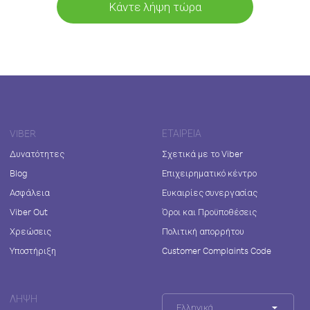
Κάντε λήψη τώρα
VIBER
ΕΤΑΙΡΕΊΑ
Δυνατότητες
Σχετικά με το Viber
Blog
Επιχειρηματικό κέντρο
Ασφάλεια
Ευκαιρίες συνεργασίας
Viber Out
Όροι και Προϋποθέσεις
Χρεώσεις
Πολιτική απορρήτου
Υποστήριξη
Customer Complaints Code
ΛΉΨΗ
Ελληνικά