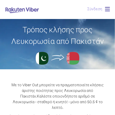
Σύνδεση
Togg
navig
Τρόπος κλήσης προς
Λευκορωσία από Πακιστάν
Με το Viber Out μπορείτε να πραγματοποιείτε κλήσεις
άριστης ποιότητας προς Λευκορωσία από
Πακιστάν.
Καλέστε οποιονδήποτε αριθμό σε
Λευκορωσία - σταθερό ή κινητό! - μόνο από 50.5 ¢ το
λεπτό.