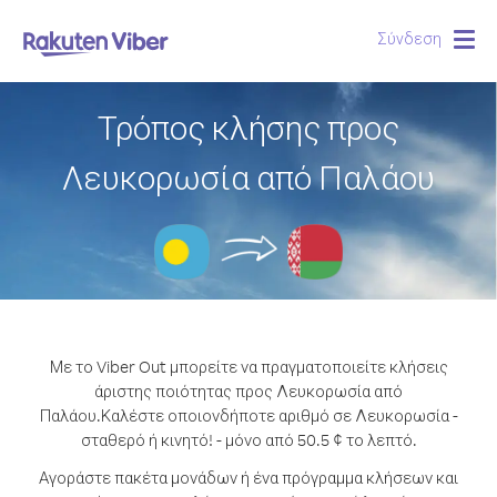
Σύνδεση
Togg
navig
Τρόπος κλήσης προς
Λευκορωσία από Παλάου
Με το Viber Out μπορείτε να πραγματοποιείτε κλήσεις
άριστης ποιότητας προς Λευκορωσία από
Παλάου.
Καλέστε οποιονδήποτε αριθμό σε Λευκορωσία -
σταθερό ή κινητό! - μόνο από 50.5 ¢ το λεπτό.
Αγοράστε πακέτα μονάδων ή ένα πρόγραμμα κλήσεων και