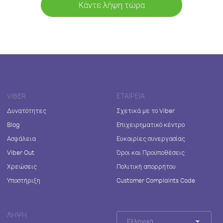
Κάντε λήψη τώρα
VIBER
ΕΤΑΙΡΕΊΑ
Δυνατότητες
Σχετικά με το Viber
Blog
Επιχειρηματικό κέντρο
Ασφάλεια
Ευκαιρίες συνεργασίας
Viber Out
Όροι και Προϋποθέσεις
Χρεώσεις
Πολιτική απορρήτου
Υποστήριξη
Customer Complaints Code
ΛΉΨΗ
Ελληνικά