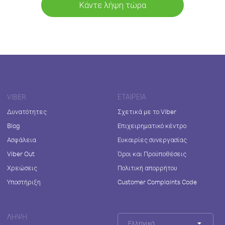
Κάντε λήψη τώρα
VIBER
ΕΤΑΙΡΕΊΑ
Δυνατότητες
Σχετικά με το Viber
Blog
Επιχειρηματικό κέντρο
Ασφάλεια
Ευκαιρίες συνεργασίας
Viber Out
Όροι και Προϋποθέσεις
Χρεώσεις
Πολιτική απορρήτου
Υποστήριξη
Customer Complaints Code
ΛΉΨΗ
Ελληνικά