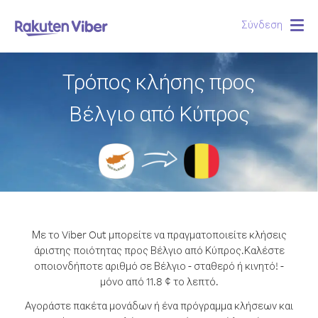
Σύνδεση
Togg
navig
Τρόπος κλήσης προς
Βέλγιο από Κύπρος
Με το Viber Out μπορείτε να πραγματοποιείτε κλήσεις
άριστης ποιότητας προς Βέλγιο από Κύπρος.
Καλέστε
οποιονδήποτε αριθμό σε Βέλγιο - σταθερό ή κινητό! -
μόνο από 11.8 ¢ το λεπτό.
Αγοράστε πακέτα μονάδων ή ένα πρόγραμμα κλήσεων και