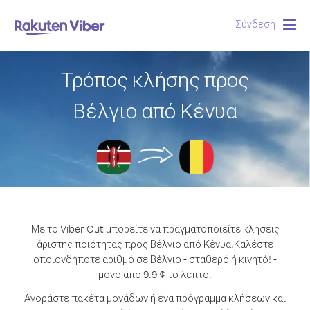
Σύνδεση
Togg
navig
Τρόπος κλήσης προς
Βέλγιο από Κένυα
Με το Viber Out μπορείτε να πραγματοποιείτε κλήσεις
άριστης ποιότητας προς Βέλγιο από Κένυα.
Καλέστε
οποιονδήποτε αριθμό σε Βέλγιο - σταθερό ή κινητό! -
μόνο από 9.9 ¢ το λεπτό.
Αγοράστε πακέτα μονάδων ή ένα πρόγραμμα κλήσεων και