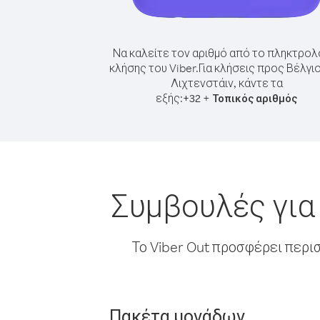
Να καλείτε τον αριθμό από το πληκτρολ
κλήσης του Viber.
Για κλήσεις προς Βέλγι
Λιχτενστάιν, κάντε τα
εξής:
+
+
32
Τοπικός αριθμός
Συμβουλές για
Το Viber Out προσφέρει περι
Πακέτα μονάδων