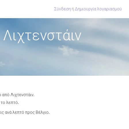
Σύνδεση
ή
Δημιουργία λογαριασμού
 Λιχτενστάιν
ο από Λιχτενστάιν.
 το λεπτό.
ς ανά λεπτό προς Βέλγιο.