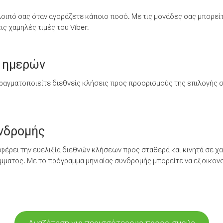
λοιπό σας όταν αγοράζετε κάποιο ποσό. Με τις μονάδες σας μπορεί
ς χαμηλές τιμές του Viber.
 ημερών
ραγματοποιείτε διεθνείς κλήσεις προς προορισμούς της επιλογής σ
υνδρομής
έρει την ευελιξία διεθνών κλήσεων προς σταθερά και κινητά σε χα
ματος. Με το πρόγραμμα μηνιαίας συνδρομής μπορείτε να εξοικονο
Αναζήτηση για περισσότερους προορισμούς