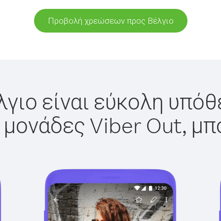
Προβολή χρεώσεων προς Βέλγιο
λγιο είναι εύκολη υπόθε
 μονάδες Viber Out, μπ