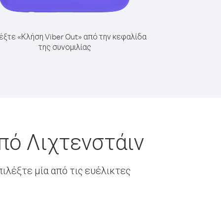
έξτε «Κλήση Viber Out» από την κεφαλίδα
της συνομιλίας
πό Λιχτενστάιν
ιλέξτε μία από τις ευέλικτες