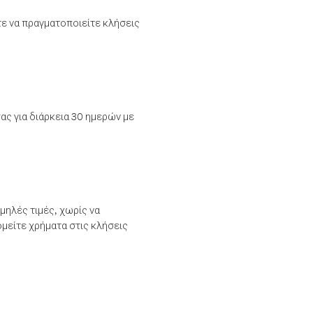
τε να πραγματοποιείτε κλήσεις
ας για διάρκεια 30 ημερών με
μηλές τιμές, χωρίς να
μείτε χρήματα στις κλήσεις