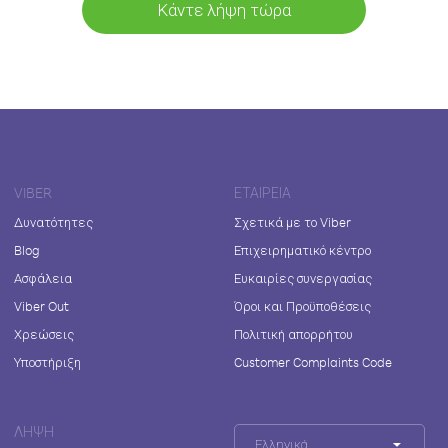
Κάντε λήψη τώρα
VIBER
ΕΤΑΙΡΕΊΑ
Δυνατότητες
Σχετικά με το Viber
Blog
Επιχειρηματικό κέντρο
Ασφάλεια
Ευκαιρίες συνεργασίας
Viber Out
Όροι και Προϋποθέσεις
Χρεώσεις
Πολιτική απορρήτου
Υποστήριξη
Customer Complaints Code
ΛΉΨΗ
Ελληνικά