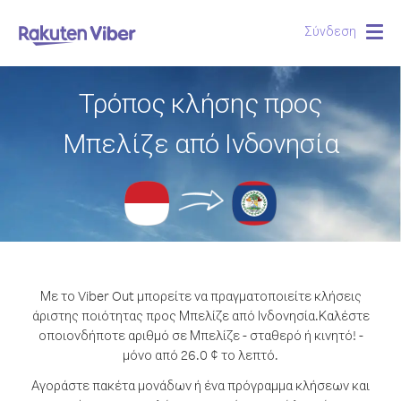
Σύνδεση
Togg
navig
Τρόπος κλήσης προς
Μπελίζε από Ινδονησία
Με το Viber Out μπορείτε να πραγματοποιείτε κλήσεις
άριστης ποιότητας προς Μπελίζε από Ινδονησία.
Καλέστε
οποιονδήποτε αριθμό σε Μπελίζε - σταθερό ή κινητό! -
μόνο από 26.0 ¢ το λεπτό.
Αγοράστε πακέτα μονάδων ή ένα πρόγραμμα κλήσεων και