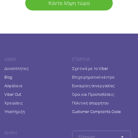
Κάντε λήψη τώρα
VIBER
ΕΤΑΙΡΕΊΑ
Δυνατότητες
Σχετικά με το Viber
Blog
Επιχειρηματικό κέντρο
Ασφάλεια
Ευκαιρίες συνεργασίας
Viber Out
Όροι και Προϋποθέσεις
Χρεώσεις
Πολιτική απορρήτου
Υποστήριξη
Customer Complaints Code
ΛΉΨΗ
Ελληνικά