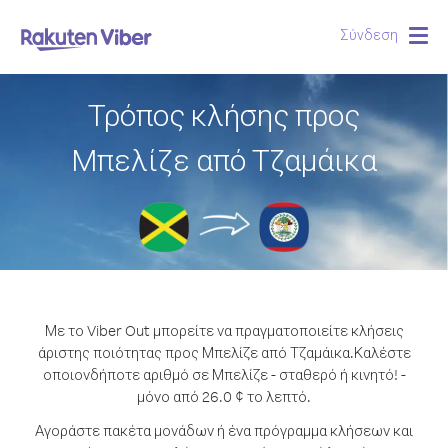
Σύνδεση
Togg
navig
Τρόπος κλήσης προς
Μπελίζε από Τζαμάικα
Με το Viber Out μπορείτε να πραγματοποιείτε κλήσεις
άριστης ποιότητας προς Μπελίζε από Τζαμάικα.
Καλέστε
οποιονδήποτε αριθμό σε Μπελίζε - σταθερό ή κινητό! -
μόνο από 26.0 ¢ το λεπτό.
Αγοράστε πακέτα μονάδων ή ένα πρόγραμμα κλήσεων και