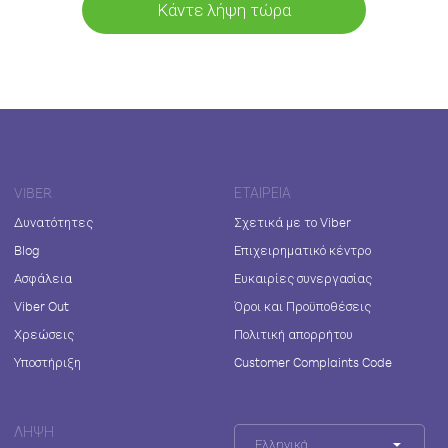
Κάντε λήψη τώρα
VIBER
ΕΤΑΙΡΕΊΑ
Δυνατότητες
Σχετικά με το Viber
Blog
Επιχειρηματικό κέντρο
Ασφάλεια
Ευκαιρίες συνεργασίας
Viber Out
Όροι και Προϋποθέσεις
Χρεώσεις
Πολιτική απορρήτου
Υποστήριξη
Customer Complaints Code
ΛΉΨΗ
Ελληνικά