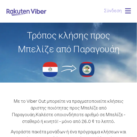
Σύνδεση
Togg
navig
Τρόπος κλήσης προς
Μπελίζε από Παραγουάη
Με το Viber Out μπορείτε να πραγματοποιείτε κλήσεις
άριστης ποιότητας προς Μπελίζε από
Παραγουάη.
Καλέστε οποιονδήποτε αριθμό σε Μπελίζε -
σταθερό ή κινητό! - μόνο από 26.0 ¢ το λεπτό.
Αγοράστε πακέτα μονάδων ή ένα πρόγραμμα κλήσεων και