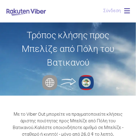
Σύνδεση
Togg
navig
Τρόπος κλήσης προς
Μπελίζε από Πόλη του
Βατικανού
Με το Viber Out μπορείτε να πραγματοποιείτε κλήσεις
άριστης ποιότητας προς Μπελίζε από Πόλη του
Βατικανού.
Καλέστε οποιονδήποτε αριθμό σε Μπελίζε -
σταθερό ή κινητό! - μόνο από 26.0 ¢ το λεπτό.