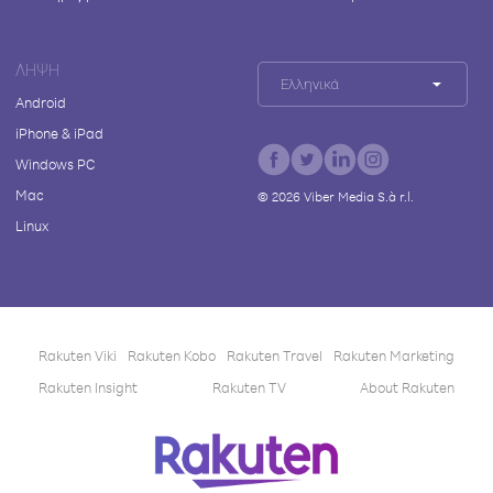
ΛΉΨΗ
Ελληνικά
Android
iPhone & iPad
Windows PC
Mac
©
2026
Viber Media S.à r.l.
Linux
Rakuten Viki
Rakuten Kobo
Rakuten Travel
Rakuten Marketing
Rakuten Insight
Rakuten TV
About Rakuten