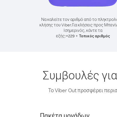
Να καλείτε τον αριθμό από το πληκτρολ
κλήσης του Viber.
Για κλήσεις προς Μπενί
Ισημερινός, κάντε τα
εξής:
+
+
229
Τοπικός αριθμός
Συμβουλές για
Το Viber Out προσφέρει περι
Πακέτα μονάδων