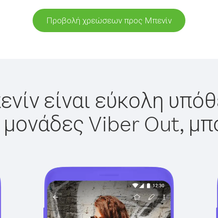
Προβολή χρεώσεων προς Μπενίν
νίν είναι εύκολη υπόθ
 μονάδες Viber Out, μπ