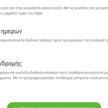
λοιπό σας όταν αγοράζετε κάποιο ποσό. Με τις μονάδες σας μπορεί
ς χαμηλές τιμές του Viber.
 ημερών
ραγματοποιείτε διεθνείς κλήσεις προς προορισμούς της επιλογής σ
υνδρομής
έρει την ευελιξία διεθνών κλήσεων προς σταθερά και κινητά σε χα
ματος. Με το πρόγραμμα μηνιαίας συνδρομής μπορείτε να εξοικονο
Αναζήτηση για περισσότερους προορισμούς