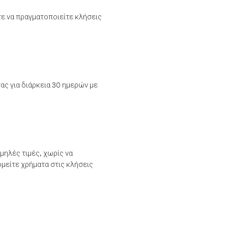
τε να πραγματοποιείτε κλήσεις
ας για διάρκεια 30 ημερών με
μηλές τιμές, χωρίς να
μείτε χρήματα στις κλήσεις