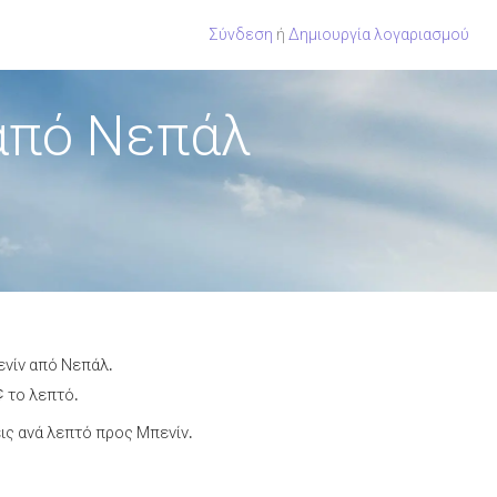
Σύνδεση
ή
Δημιουργία λογαριασμού
από Νεπάλ
ενίν από Νεπάλ.
¢ το λεπτό.
ς ανά λεπτό προς Μπενίν.