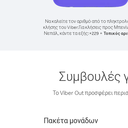
Να καλείτε τον αριθμό από το πληκτρολ
κλήσης του Viber.
Για κλήσεις προς Μπενί
Νεπάλ, κάντε τα εξής:
+
+
229
Τοπικός αρ
Συμβουλές γ
Το Viber Out προσφέρει περι
Πακέτα μονάδων