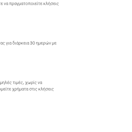
τε να πραγματοποιείτε κλήσεις
ας για διάρκεια 30 ημερών με
μηλές τιμές, χωρίς να
μείτε χρήματα στις κλήσεις