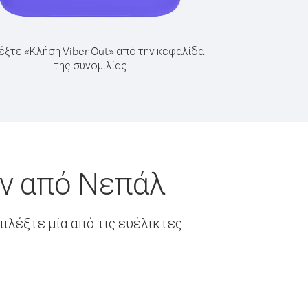
έξτε «Κλήση Viber Out» από την κεφαλίδα
της συνομιλίας
ίν από Νεπάλ
ιλέξτε μία από τις ευέλικτες