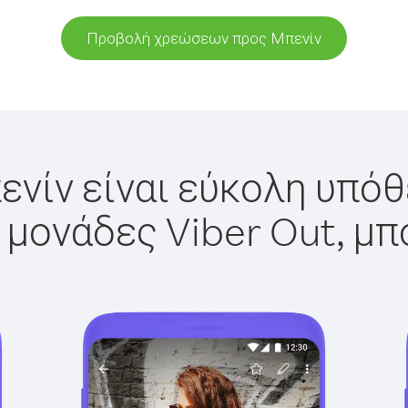
Προβολή χρεώσεων προς Μπενίν
νίν είναι εύκολη υπόθ
 μονάδες Viber Out, μπ