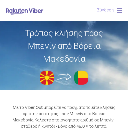
Σύνδεση
Togg
navig
Τρόπος κλήσης προς
Μπενίν από Βόρεια
Μακεδονία
Με το Viber Out μπορείτε να πραγματοποιείτε κλήσεις
άριστης ποιότητας προς Μπενίν από Βόρεια
Μακεδονία.
Καλέστε οποιονδήποτε αριθμό σε Μπενίν -
σταθερό ή κινητό! - μόνο από 45.0 ¢ το λεπτό.