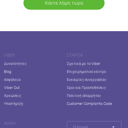
Κάντε λήψη τώρα
VIBER
ΕΤΑΙΡΕΊΑ
Δυνατότητες
Σχετικά με το Viber
Blog
Επιχειρηματικό κέντρο
Ασφάλεια
Ευκαιρίες συνεργασίας
Viber Out
Όροι και Προϋποθέσεις
Χρεώσεις
Πολιτική απορρήτου
Υποστήριξη
Customer Complaints Code
ΛΉΨΗ
Ελληνικά