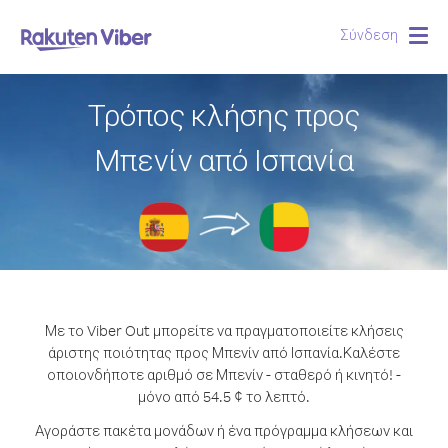
Σύνδεση
Togg
navig
Τρόπος κλήσης προς
Μπενίν από Ισπανία
Με το Viber Out μπορείτε να πραγματοποιείτε κλήσεις
άριστης ποιότητας προς Μπενίν από Ισπανία.
Καλέστε
οποιονδήποτε αριθμό σε Μπενίν - σταθερό ή κινητό! -
μόνο από 54.5 ¢ το λεπτό.
Αγοράστε πακέτα μονάδων ή ένα πρόγραμμα κλήσεων και