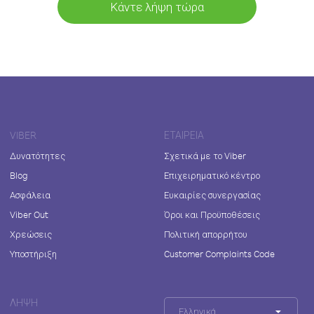
Κάντε λήψη τώρα
VIBER
ΕΤΑΙΡΕΊΑ
Δυνατότητες
Σχετικά με το Viber
Blog
Επιχειρηματικό κέντρο
Ασφάλεια
Ευκαιρίες συνεργασίας
Viber Out
Όροι και Προϋποθέσεις
Χρεώσεις
Πολιτική απορρήτου
Υποστήριξη
Customer Complaints Code
ΛΉΨΗ
Ελληνικά