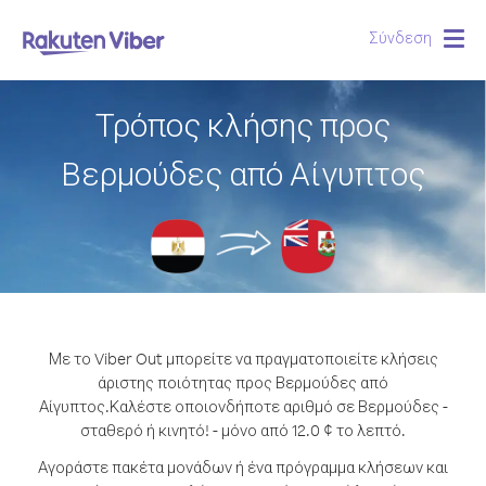
Σύνδεση
Togg
navig
Τρόπος κλήσης προς
Βερμούδες από Αίγυπτος
Με το Viber Out μπορείτε να πραγματοποιείτε κλήσεις
άριστης ποιότητας προς Βερμούδες από
Αίγυπτος.
Καλέστε οποιονδήποτε αριθμό σε Βερμούδες -
σταθερό ή κινητό! - μόνο από 12.0 ¢ το λεπτό.
Αγοράστε πακέτα μονάδων ή ένα πρόγραμμα κλήσεων και