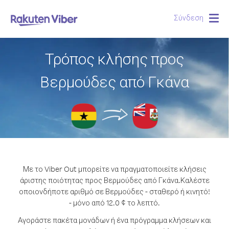
Σύνδεση
Togg
navig
Τρόπος κλήσης προς
Βερμούδες από Γκάνα
Με το Viber Out μπορείτε να πραγματοποιείτε κλήσεις
άριστης ποιότητας προς Βερμούδες από Γκάνα.
Καλέστε
οποιονδήποτε αριθμό σε Βερμούδες - σταθερό ή κινητό!
- μόνο από 12.0 ¢ το λεπτό.
Αγοράστε πακέτα μονάδων ή ένα πρόγραμμα κλήσεων και