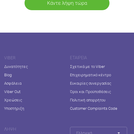
Κάντε λήψη τώρα
VIBER
ΕΤΑΙΡΕΊΑ
Δυνατότητες
Σχετικά με το Viber
Blog
Επιχειρηματικό κέντρο
Ασφάλεια
Ευκαιρίες συνεργασίας
Viber Out
Όροι και Προϋποθέσεις
Χρεώσεις
Πολιτική απορρήτου
Υποστήριξη
Customer Complaints Code
ΛΉΨΗ
Ελληνικά