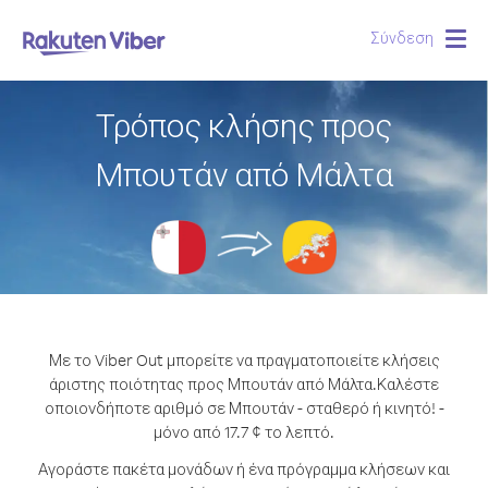
Σύνδεση
Togg
navig
Τρόπος κλήσης προς
Μπουτάν από Μάλτα
Με το Viber Out μπορείτε να πραγματοποιείτε κλήσεις
άριστης ποιότητας προς Μπουτάν από Μάλτα.
Καλέστε
οποιονδήποτε αριθμό σε Μπουτάν - σταθερό ή κινητό! -
μόνο από 17.7 ¢ το λεπτό.
Αγοράστε πακέτα μονάδων ή ένα πρόγραμμα κλήσεων και