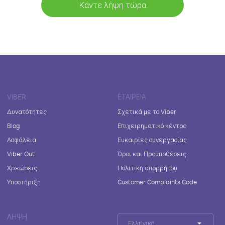
Κάντε λήψη τώρα
VIBER
ΕΤΑΙΡΕΊΑ
Δυνατότητες
Σχετικά με το Viber
Blog
Επιχειρηματικό κέντρο
Ασφάλεια
Ευκαιρίες συνεργασίας
Viber Out
Όροι και Προϋποθέσεις
Χρεώσεις
Πολιτική απορρήτου
Υποστήριξη
Customer Complaints Code
ΛΉΨΗ
Ελληνικά