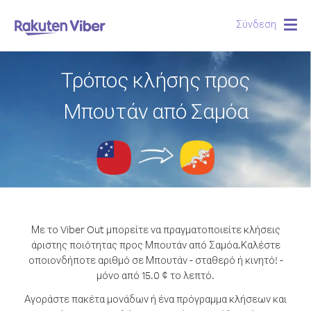
Σύνδεση
Togg
navig
Τρόπος κλήσης προς
Μπουτάν από Σαμόα
Με το Viber Out μπορείτε να πραγματοποιείτε κλήσεις
άριστης ποιότητας προς Μπουτάν από Σαμόα.
Καλέστε
οποιονδήποτε αριθμό σε Μπουτάν - σταθερό ή κινητό! -
μόνο από 15.0 ¢ το λεπτό.
Αγοράστε πακέτα μονάδων ή ένα πρόγραμμα κλήσεων και