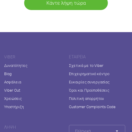
Κάντε λήψη τώρα
VIBER
ΕΤΑΙΡΕΊΑ
Δυνατότητες
Σχετικά με το Viber
Blog
Επιχειρηματικό κέντρο
Ασφάλεια
Ευκαιρίες συνεργασίας
Viber Out
Όροι και Προϋποθέσεις
Χρεώσεις
Πολιτική απορρήτου
Υποστήριξη
Customer Complaints Code
ΛΉΨΗ
Ελληνικά