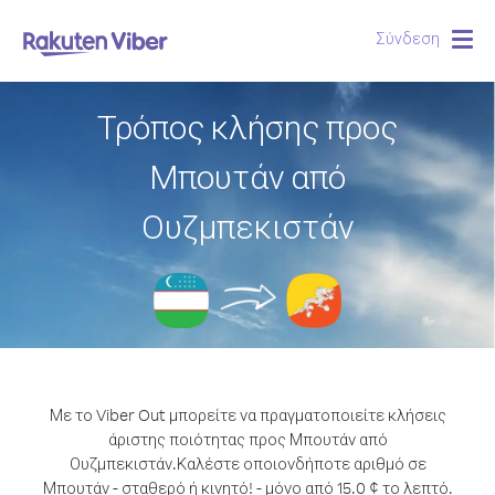
Σύνδεση
Togg
navig
Τρόπος κλήσης προς
Μπουτάν από
Ουζμπεκιστάν
Με το Viber Out μπορείτε να πραγματοποιείτε κλήσεις
άριστης ποιότητας προς Μπουτάν από
Ουζμπεκιστάν.
Καλέστε οποιονδήποτε αριθμό σε
Μπουτάν - σταθερό ή κινητό! - μόνο από 15.0 ¢ το λεπτό.