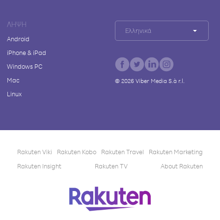
ΛΉΨΗ
Ελληνικά
Android
iPhone & iPad
Windows PC
Mac
©
2026
Viber Media S.à r.l.
Linux
Rakuten Viki
Rakuten Kobo
Rakuten Travel
Rakuten Marketing
Rakuten Insight
Rakuten TV
About Rakuten