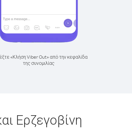
έξτε «Κλήση Viber Out» από την κεφαλίδα
της συνομιλίας
και Ερζεγοβίνη