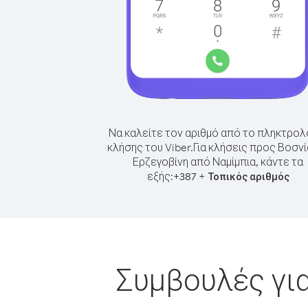
Να καλείτε τον αριθμό από το πληκτρολ
κλήσης του Viber.
Για κλήσεις προς Βοσνί
Ερζεγοβίνη από Ναμίμπια, κάντε τα
εξής:
+
+
387
Τοπικός αριθμός
Συμβουλές για