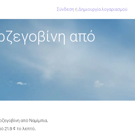
Σύνδεση
ή
Δημιουργία λογαριασμού
ρζεγοβίνη από
ρζεγοβίνη από Ναμίμπια.
ό 21.9 ¢ το λεπτό.