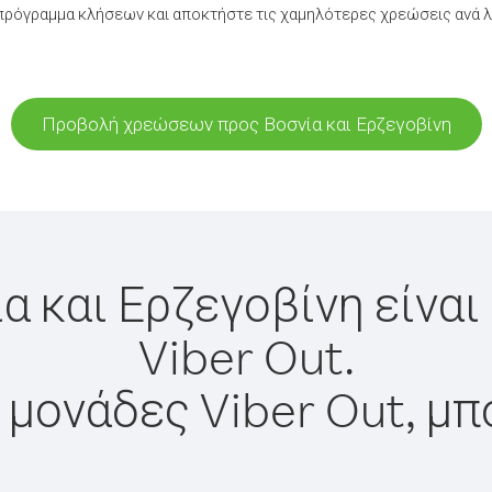
ρόγραμμα κλήσεων και αποκτήστε τις χαμηλότερες χρεώσεις ανά λε
Προβολή χρεώσεων προς Βοσνία και Ερζεγοβίνη
α και Ερζεγοβίνη είνα
Viber Out.
 μονάδες Viber Out, μπ