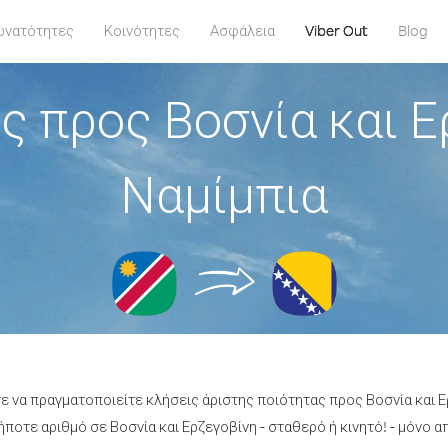
υνατότητες
Κοινότητες
Ασφάλεια
Viber Out
Blog
ς προς Βοσνία και Ε
Ναμίμπια
τε να πραγματοποιείτε κλήσεις άριστης ποιότητας προς Βοσνία και Ε
οτε αριθμό σε Βοσνία και Ερζεγοβίνη - σταθερό ή κινητό! - μόνο απ