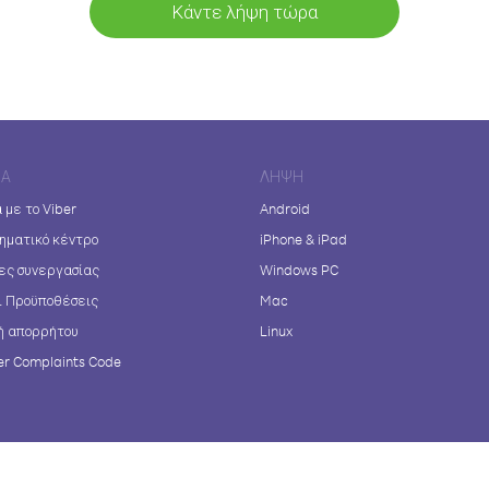
Κάντε λήψη τώρα
ΊΑ
ΛΉΨΗ
 με το Viber
Android
ηματικό κέντρο
iPhone & iPad
ες συνεργασίας
Windows PC
ι Προϋποθέσεις
Mac
ή απορρήτου
Linux
r Complaints Code