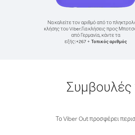
Να καλείτε τον αριθμό από το πληκτρολ
κλήσης του Viber.
Για κλήσεις προς Μποτ
από Γερμανία, κάντε τα
εξής:
+
+
267
Τοπικός αριθμός
Συμβουλές 
Το Viber Out προσφέρει περι