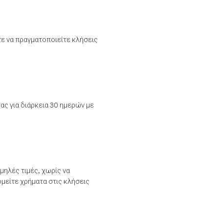
τε να πραγματοποιείτε κλήσεις
ας για διάρκεια 30 ημερών με
μηλές τιμές, χωρίς να
μείτε χρήματα στις κλήσεις