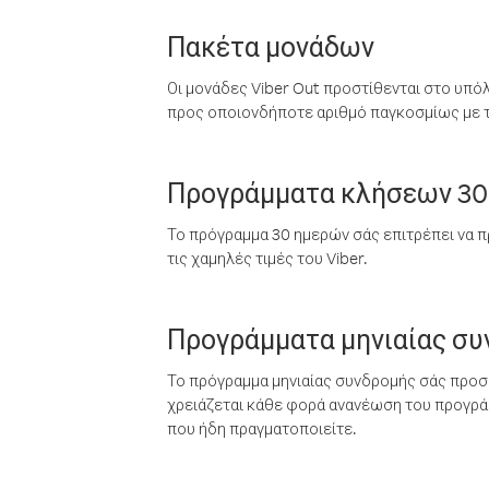
Πακέτα μονάδων
Οι μονάδες Viber Out προστίθενται στο υπό
προς οποιονδήποτε αριθμό παγκοσμίως με τι
Προγράμματα κλήσεων 30
Το πρόγραμμα 30 ημερών σάς επιτρέπει να π
τις χαμηλές τιμές του Viber.
Προγράμματα μηνιαίας σ
Το πρόγραμμα μηνιαίας συνδρομής σάς προσφ
χρειάζεται κάθε φορά ανανέωση του προγράμ
που ήδη πραγματοποιείτε.