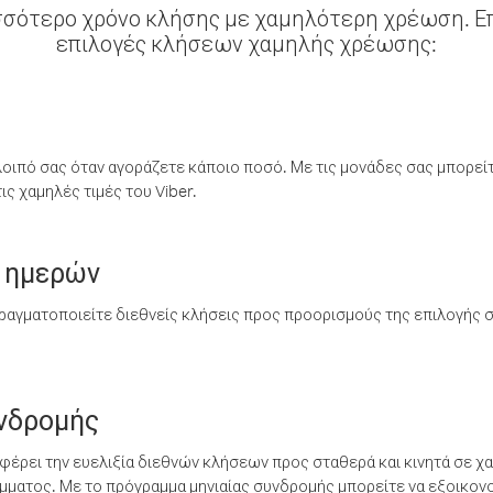
σσότερο χρόνο κλήσης με χαμηλότερη χρέωση. Επ
επιλογές κλήσεων χαμηλής χρέωσης:
λοιπό σας όταν αγοράζετε κάποιο ποσό. Με τις μονάδες σας μπορεί
ς χαμηλές τιμές του Viber.
 ημερών
ραγματοποιείτε διεθνείς κλήσεις προς προορισμούς της επιλογής σ
υνδρομής
έρει την ευελιξία διεθνών κλήσεων προς σταθερά και κινητά σε χα
ματος. Με το πρόγραμμα μηνιαίας συνδρομής μπορείτε να εξοικονο