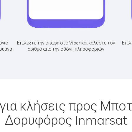
όγιο
Επιλέξτε την επαφή στο Viber και καλέστε τον
Επιλ
σουάνα
αριθμό από την οθόνη πληροφοριών
για κλήσεις προς Μπο
Δορυφόρος Inmarsat