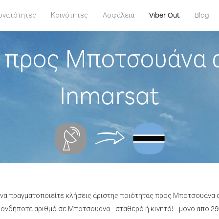
υνατότητες
Κοινότητες
Ασφάλεια
Viber Out
Blog
 προς Μποτσουάνα
Inmarsat
ε να πραγματοποιείτε κλήσεις άριστης ποιότητας προς Μποτσουάνα
ονδήποτε αριθμό σε Μποτσουάνα - σταθερό ή κινητό! - μόνο από 29.