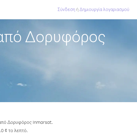
Σύνδεση
ή
Δημιουργία λογαριασμού
 από Δορυφόρος
 από Δορυφόρος Inmarsat.
0 ¢ το λεπτό.