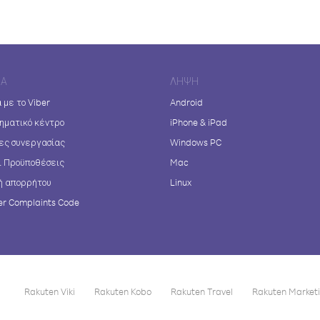
ΊΑ
ΛΉΨΗ
 με το Viber
Android
ηματικό κέντρο
iPhone & iPad
ες συνεργασίας
Windows PC
ι Προϋποθέσεις
Mac
ή απορρήτου
Linux
r Complaints Code
Rakuten Viki
Rakuten Kobo
Rakuten Travel
Rakuten Market