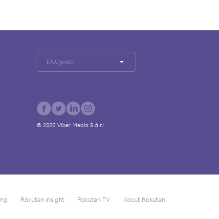
Ελληνικά
©
2026
Viber Media S.à r.l.
ing
Rakuten Insight
Rakuten TV
About Rakuten