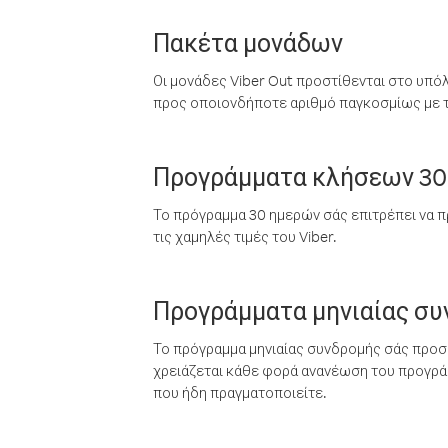
Πακέτα μονάδων
Οι μονάδες Viber Out προστίθενται στο υπό
προς οποιονδήποτε αριθμό παγκοσμίως με τι
Προγράμματα κλήσεων 30
Το πρόγραμμα 30 ημερών σάς επιτρέπει να π
τις χαμηλές τιμές του Viber.
Προγράμματα μηνιαίας σ
Το πρόγραμμα μηνιαίας συνδρομής σάς προσφ
χρειάζεται κάθε φορά ανανέωση του προγράμ
που ήδη πραγματοποιείτε.