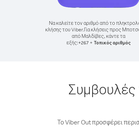
Να καλείτε τον αριθμό από το πληκτρολ
κλήσης του Viber.
Για κλήσεις προς Μποτ
από Μαλδίβες, κάντε τα
εξής:
+
+
267
Τοπικός αριθμός
Συμβουλές 
Το Viber Out προσφέρει περι