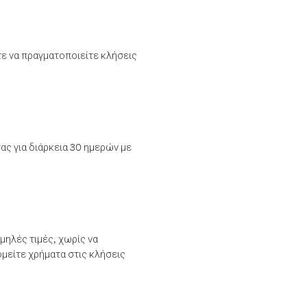
τε να πραγματοποιείτε κλήσεις
ας για διάρκεια 30 ημερών με
μηλές τιμές, χωρίς να
μείτε χρήματα στις κλήσεις