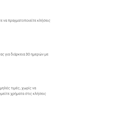
τε να πραγματοποιείτε κλήσεις
ας για διάρκεια 30 ημερών με
μηλές τιμές, χωρίς να
μείτε χρήματα στις κλήσεις