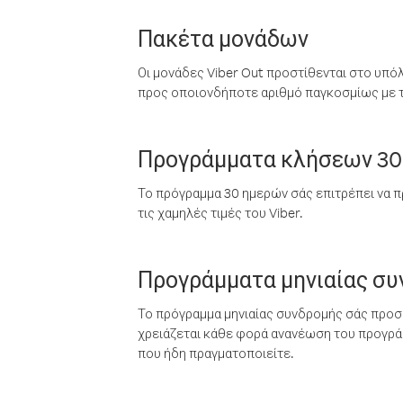
Πακέτα μονάδων
Οι μονάδες Viber Out προστίθενται στο υπό
προς οποιονδήποτε αριθμό παγκοσμίως με τι
Προγράμματα κλήσεων 30
Το πρόγραμμα 30 ημερών σάς επιτρέπει να π
τις χαμηλές τιμές του Viber.
Προγράμματα μηνιαίας σ
Το πρόγραμμα μηνιαίας συνδρομής σάς προσφ
χρειάζεται κάθε φορά ανανέωση του προγράμ
που ήδη πραγματοποιείτε.