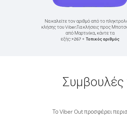
Να καλείτε τον αριθμό από το πληκτρολ
κλήσης του Viber.
Για κλήσεις προς Μποτ
από Μαρτινίκα, κάντε τα
εξής:
+
+
267
Τοπικός αριθμός
Συμβουλές 
Το Viber Out προσφέρει περι