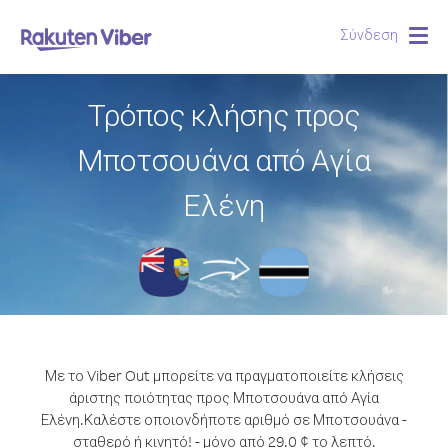
Σύνδεση
Togg
navig
Τρόπος κλήσης προς
Μποτσουάνα από Αγία
Ελένη
Με το Viber Out μπορείτε να πραγματοποιείτε κλήσεις
άριστης ποιότητας προς Μποτσουάνα από Αγία
Ελένη.
Καλέστε οποιονδήποτε αριθμό σε Μποτσουάνα -
σταθερό ή κινητό! - μόνο από 29.0 ¢ το λεπτό.