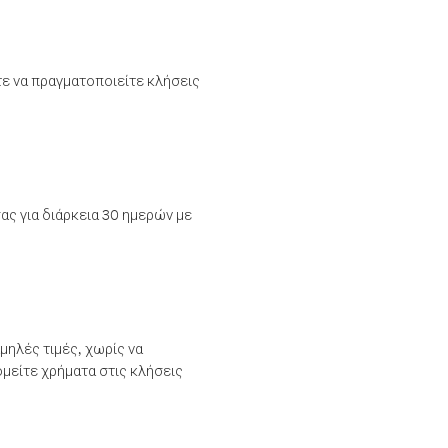
τε να πραγματοποιείτε κλήσεις
ας για διάρκεια 30 ημερών με
μηλές τιμές, χωρίς να
μείτε χρήματα στις κλήσεις