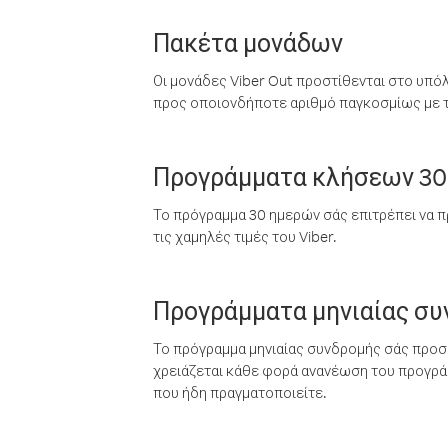
Πακέτα μονάδων
Οι μονάδες Viber Out προστίθενται στο υπό
προς οποιονδήποτε αριθμό παγκοσμίως με τι
Προγράμματα κλήσεων 30
Το πρόγραμμα 30 ημερών σάς επιτρέπει να π
τις χαμηλές τιμές του Viber.
Προγράμματα μηνιαίας σ
Το πρόγραμμα μηνιαίας συνδρομής σάς προσφ
χρειάζεται κάθε φορά ανανέωση του προγράμ
που ήδη πραγματοποιείτε.