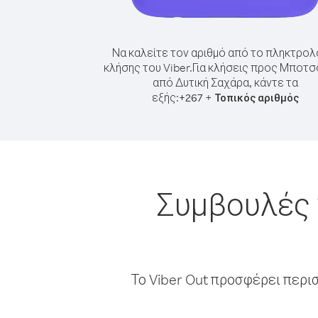
Να καλείτε τον αριθμό από το πληκτρολ
κλήσης του Viber.
Για κλήσεις προς Μποτ
από Δυτική Σαχάρα, κάντε τα
εξής:
+
+
267
Τοπικός αριθμός
Συμβουλές 
Το Viber Out προσφέρει περι